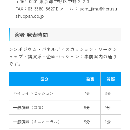
〒164-0001 東京都中野区中野 2-2-3
FAX：03-3380-8627 E メール：jsem_jimu@herusu-
shuppan.co.jp
演者 発表時間
シンポジウム・パネルディスカッション・ワークシ
ョップ・講演系・企画セッション：事前案内の通り
です。
区分
発表
質疑
ハイライトセッション
7分
3分
一般演題（口演）
5分
2分
一般演題（ミニオーラル）
5分
1分