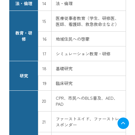
法・倫理
14
法・倫理
医療従事者教育（学生、研修医、
15
医師、看護師、救急救命士など）
教育・研
修
16
地域住民への啓蒙
17
シミュレーション教育・研修
18
基礎研究
研究
19
臨床研究
CPR、市民へのBLS普及、AED、
20
PAD
ファーストエイド、ファーストレ
21
スポンダー