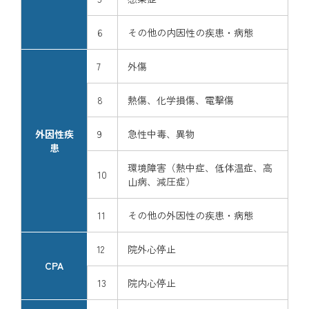
6
その他の内因性の疾患・病態
7
外傷
8
熱傷、化学損傷、電撃傷
外因性疾
9
急性中毒、異物
患
環境障害（熱中症、低体温症、高
10
山病、減圧症）
11
その他の外因性の疾患・病態
12
院外心停止
CPA
13
院内心停止