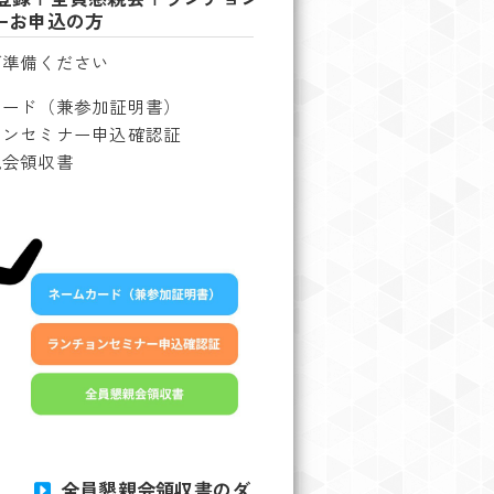
ーお申込の方
ご準備ください
カード（兼参加証明書）
ョンセミナー申込確認証
親会領収書
全員懇親会領収書のダ