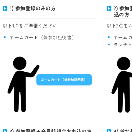
1) 参加登録のみの方
2) 参
込の方
以下2点を
以下1点をご準備ください
ネーム
ネームカード（兼参加証明書）
ランチ
3) 参加登録＋全員懇親会お申込の方
4) 参