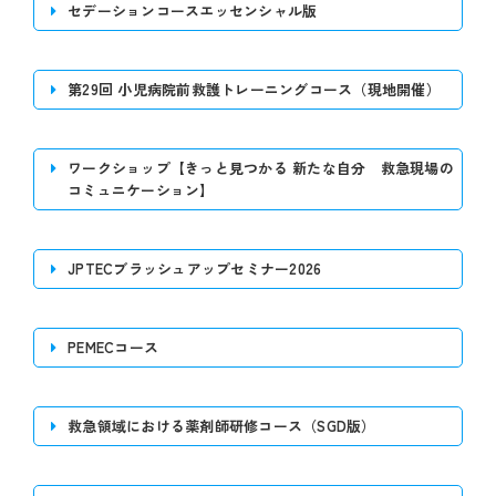
セデーションコースエッセンシャル版
第29回 小児病院前救護トレーニングコース（現地開催）
ワークショップ【きっと見つかる 新たな自分 救急現場の
コミュニケーション】
JPTECブラッシュアップセミナー2026
PEMECコース
開催日時
2026年７月16日（木）13:00～16:30
救急領域における薬剤師研修コース（SGD版）
開催日時
2026年７月16日（木）13:00～16:30
第4会場（大阪国際会議場 10F 会議室
開催場所
第7会場（大阪国際会議場 10F 会議室
1001）
開催日時
開催場所
2026年７月16日（木）10:00～17:00