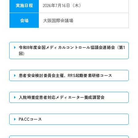
実施日程
2026年7月16日（木）
会場
大阪国際会議場
令和8年度全国メディカルコントロール協議会連絡会（第1
回）
開催日時
2026年７月16日（木）15:00～18:00
患者安全検討委員会主催、RRS起動要素研修コース
第1会場（大阪国際会議場 5F メインホ
開催場所
ール）
入院時重症患者対応メディエーター養成講習会
PACCコース