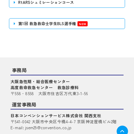
RtARSシュミレーションコース
1005）
定員
15名程度
第5会場（大阪国際会議場 10F 会議室
開催場所
開催形式
現地開催
開催日時
2026年７月16日（木）13:00～16:00
1002）
第1回 救急救命士学生BLS選手権
第29回日本臨床救急医学会総会・学術
主催
30名程度（定員に達し次第、締め切ら
第9会場（大阪国際会議場 10F 会議室
集会 会長
定員
開催場所
せていただきます。）
1008）
開催日時
2026年７月16日（木）13:00～16:45
7000円（但し、第29回日本臨床救急医
費用
学会総会・学術集会への参加登録は必
第8会場（大阪国際会議場10階 会議
開催場所
要）
室1006-1007）
事務局
開催日時
2026年７月16日（木）10:00～17:00
主催
日本臨床救急医学会
大阪急性期・総合医療センター
薬剤師（救急認定薬剤師取得の有無を
対 象
高度救命救急センター 救急診療科
問わない）
第10会場（大阪国際会議場 10F 会議室
〒558‐8558 大阪市住吉区万代東3-1-56
開催場所
下記、応募フォームからお申し込みく
1009）
応募方法
ださい。
開催日
2026年7月16日（木）
定 員
60 名
運営事務局
https://ped-em-care.com/ppmec/
時間
13時から16時
日本コンベンションサービス株式会社 関西支社
3,000円（別途、第29回の学術集会の
開催日時
2026年７月16日（木）15:00～18:00
費 用
〒541-0042 大阪市中央区今橋4-4-7 京阪神淀屋橋ビル2階
参加登録は必須とします）
E-mail: jsem29@convention.co.jp
会場
大阪国際会議場10階会議室１００３
開催場所
大阪国際会議場8階 会議室801-802