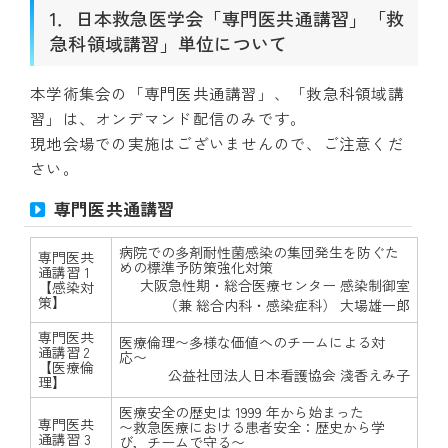
1．日本救急医学会「専門医共通講習」「救
急科領域講習」単位について
本学術集会の「専門医共通講習」、「救急科領域講
習」は、オンデマンド配信のみです。
現地会場での実施はございませんので、ご注意くだ
さい。
専門医共通講習
病院での多剤耐性菌感染の集団発生を防ぐた
専門医共
めの標準予防策強化対策
通講習 1
大阪急性期・総合医療センター 感染制御室
【感染対
策】
（兼 総合内科・感染症科） 大場雄一郎
専門医共
医療倫理〜多様な価値へのチームによる対
通講習 2
応〜
【医療倫
公益社団法人日本看護協会 淺香えみ子
理】
医療安全の歴史は 1999 年から始まった
専門医共
〜救急医療における患者安全：歴史から学
通講習 3
び，チームで守る〜