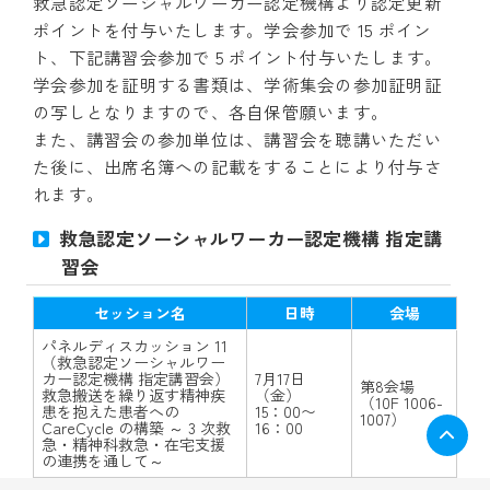
救急認定ソーシャルワーカー認定機構より認定更新
ポイントを付与いたします。学会参加で 15 ポイン
ト、下記講習会参加で 5 ポイント付与いたします。
学会参加を証明する書類は、学術集会の参加証明証
の写しとなりますので、各自保管願います。
また、講習会の参加単位は、講習会を聴講いただい
た後に、出席名簿への記載をすることにより付与さ
れます。
救急認定ソーシャルワーカー認定機構 指定講
習会
セッション名
日時
会場
パネルディスカッション 11
（救急認定ソーシャルワー
カー認定機構 指定講習会）
7月17日
第8会場
救急搬送を繰り返す精神疾
（金）
（10F 1006-
患を抱えた患者への
15：00〜
1007）
CareCycle の構築 ～ 3 次救
16：00
急・精神科救急・在宅支援
の連携を通して～