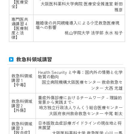
【医療安
大阪医科薬科大学病院 医療安全推進室 新田
全】
雅彦
専門医共
離婚後の共同親権導入による小児救急医療現
通講習 4
場への影響
【医療制
度と法
桃山学院大学 法学部 永水 裕子
律】
救急科領域講習
Health Security と中毒：国内外の情勢と化学
救急科領域
物質の動向
講習 1
国立病院機構大阪医療センター 救命救急セ
【中毒】
ンター 大西 光雄
重症外傷診療におけるチームワーク – 理論的
救急科領域
背景から実践まで–
講習 2
地方独立行政法人りんくう総合医療センター
【外傷】
大阪府泉州救命救急センター 中尾 彰太
日本版敗血症診療ガイドラインの現在地と将
救急科領域
来展望
講習 3
【敗血症】
大阪医科薬科大学 救急医学 山川 一馬