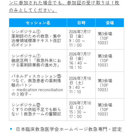
ンに参加された場合でも、参加証の受け取りは 1 枚
のみとしてください。
セッション名
日時
会場
シンポジウム⑥
2026年7月17
第3会場
薬剤師のための救急・集中
日（金）
（10F
治療領域標準テキスト改訂
9：00 ～
1003）
のポイント
11：00
2026年7月17
シンポジウム⑦
第3会場
日（金）
徹底活用！「救急外来にお
（10F
16：40 ～
ける薬剤師業務の進め方」
1003）
18：10
パネルディスカッション㉕
2026年7月18
つなぐ、救急患者の薬剤情
第3会場
日（土）
報のバトン
（10F
9：40 ～
－ medication reconciliation
1003）
11：10
の 3 拍子－
2026年7月18
シンポジウム㉒
第3会場
日（土）
くすりの供給不足でも断ら
（10F
15：30 ～
ない！救急チームの奮闘記
1003）
17：00
日本臨床救急医学会ホームページ救急専門・認定