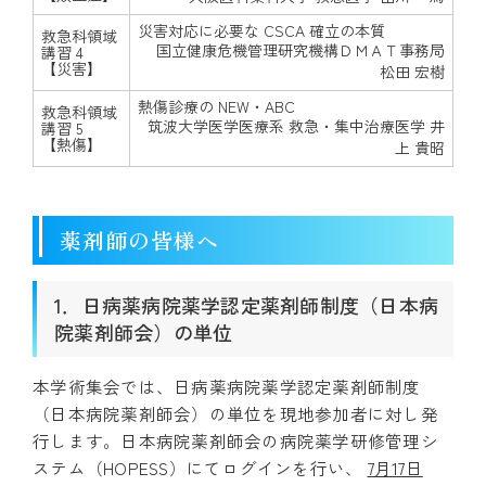
災害対応に必要な CSCA 確立の本質
救急科領域
国立健康危機管理研究機構ＤＭＡＴ事務局
講習 4
【災害】
松田 宏樹
熱傷診療の NEW・ABC
救急科領域
筑波大学医学医療系 救急・集中治療医学 井
講習 5
【熱傷】
上 貴昭
薬剤師の皆様へ
1．日病薬病院薬学認定薬剤師制度（日本病
院薬剤師会）の単位
本学術集会では、日病薬病院薬学認定薬剤師制度
（日本病院薬剤師会）の単位を現地参加者に対し発
行します。日本病院薬剤師会の病院薬学研修管理シ
ステム（HOPESS）にてログインを行い、
7月17日