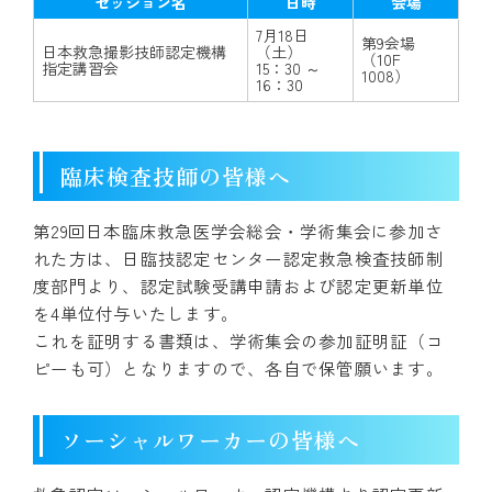
セッション名
日時
会場
7月18日
第9会場
日本救急撮影技師認定機構
（土）
（10F
指定講習会
15：30 ～
1008）
16：30
臨床検査技師の皆様へ
第29回日本臨床救急医学会総会・学術集会に参加さ
れた方は、日臨技認定センター認定救急検査技師制
度部門より、認定試験受講申請および認定更新単位
を4単位付与いたします。
これを証明する書類は、学術集会の参加証明証（コ
ピーも可）となりますので、各自で保管願います。
ソーシャルワーカーの皆様へ