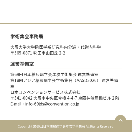
学術集会事務局
大阪大学大学院医学系研究科内分泌・代謝内科学
〒565-0871 吹田市山田丘 2-2
運営準備室
第69回日本糖尿病学会年次学術集会 運営準備室
第18回アジア糖尿病学会学術集会（AASD2026） 運営準備
室
日本コンベンションサービス株式会社
〒541-0042 大阪市中央区今橋 4-4-7 京阪神淀屋橋ビル 2 階
E-mail：info-69jds@convention.co.jp
Copyright 第69回日本糖尿病学会年次学術集会 All Rights Reserved.