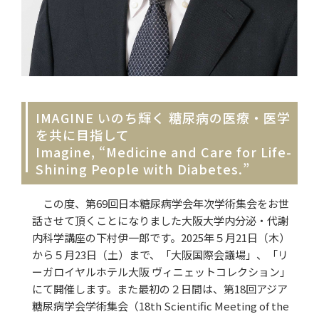
IMAGINE いのち輝く 糖尿病の医療・医学
を共に目指して
Imagine, “Medicine and Care for Life-
Shining People with Diabetes.”
この度、第69回日本糖尿病学会年次学術集会をお世
話させて頂くことになりました大阪大学内分泌・代謝
内科学講座の下村伊一郎です。2025年５月21日（木）
から５月23日（土）まで、「大阪国際会議場」、「リ
ーガロイヤルホテル大阪 ヴィニェットコレクション」
にて開催します。また最初の２日間は、第18回アジア
糖尿病学会学術集会（18th Scientific Meeting of the