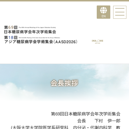
EN
会長挨拶
第69回日本糖尿病学会年次学術集会
会長 下村 伊一郎
(大阪大学大学院医学系研究科 内分泌・代謝内科学 教