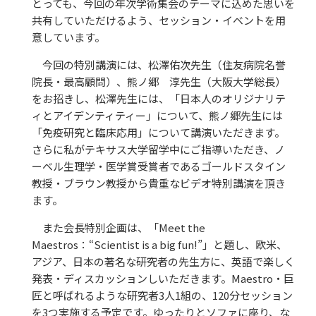
とっても、今回の年次学術集会のテーマに込めた思いを
共有していただけるよう、セッション・イベントを用
意しています。
今回の特別講演には、松澤佑次先生（住友病院名誉
院長・最高顧問）、熊ノ郷 淳先生（大阪大学総長）
をお招きし、松澤先生には、「日本人のオリジナリテ
ィとアイデンティティー」について、熊ノ郷先生には
「免疫研究と臨床応用」について講演いただきます。
さらに私がテキサス大学留学中にご指導いただき、ノ
ーベル生理学・医学賞受賞者であるゴールドスタイン
教授・ブラウン教授から貴重なビデオ特別講演を頂き
ます。
また会長特別企画は、「Meet the
Maestros：“Scientist is a big fun!”」と題し、欧米、
アジア、日本の著名な研究者の先生方に、英語で楽しく
発表・ディスカッションしいただきます。Maestro・巨
匠と呼ばれるような研究者3人1組の、120分セッション
を3つ実施する予定です。ゆったりとソファに座り、な