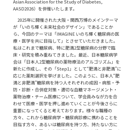
Asian Association for the Study of Diabetes,
AASD2026）を併催いたします。
2025年に開催された大阪・関西万博のメインテーマ
が「いのち輝く未来社会のデザイン」であることか
ら、今回のテーマは「IMAGINE いのち輝く糖尿病の医
療・医学を共に目指して」とさせていただきました。
私はこれまで糖尿病、特に肥満2型糖尿病の分野で臨
床・研究を積み重ねてきました。最近、日本糖尿病学
会は「日本人2型糖尿病の薬物療法のアルゴリズム」を
新たに作成し、その「Step1」として“肥満と非肥満”に
応じた薬剤選択を挙げました。このように、日本人“肥
満と非肥満”糖尿病を持つ人それぞれの成因・病態・予
防・診断・合併症対策・適切な血糖マネージメント・
薬物治療・チーム医療について、学会員みなが力を合
わせて医療・医学を押し進めていくことが今後さらに
重要になってくると考えております。様々な職種の
方々、これから糖尿病学・糖尿病診療に携わることを
目指す方々、あるいは糖尿病を持つ方、持たない方に