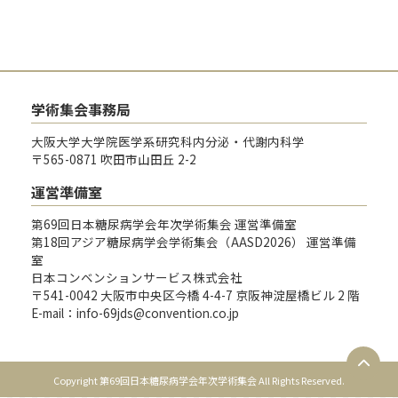
学術集会事務局
大阪大学大学院医学系研究科内分泌・代謝内科学
〒565-0871 吹田市山田丘 2-2
運営準備室
第69回日本糖尿病学会年次学術集会 運営準備室
第18回アジア糖尿病学会学術集会（AASD2026） 運営準備
室
日本コンベンションサービス株式会社
〒541-0042 大阪市中央区今橋 4-4-7 京阪神淀屋橋ビル 2 階
E-mail：info-69jds@convention.co.jp
Copyright 第69回日本糖尿病学会年次学術集会 All Rights Reserved.