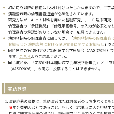
締め切り以降の修正はお受け付けいたしかねますので、ご了
演題登録時の倫理審査
通過
が必須化されています。
研究方法が「A. ヒト試料を用いた基礎研究」、「F. 臨床研
倫理審査の「承認機関」「倫理承認番号」の入力が必須とな
倫理審査の承認がおりていない場合は、応募できません。
演題登録時の倫理審査に関しては、「
演題登録時の倫理審査
お知らせ＞ 演題応募における倫理審査に関するお知らせ
」を
同時開催の第18回アジア糖尿病学会学術集会（AASD2026
ます。
こちら
よりご応募ください。
同じ演題を、「第69回日本糖尿病学会年次学術集会」 と「第
（AASD2026）」の両方に投稿することはできません。
演題登録
演題応募の資格は、筆頭演者または共著者のうち少なくとも
度
年会費納入者）であること、もしくは応募時に入会申請中
指導に関する発表の場合は、糖尿病学会会員でなくても応募