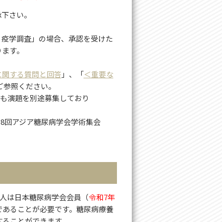
承下さい。
究、疫学調査」の場合、承認を受けた
ります。
に関する質問と回答
」、「
＜重要な
ご参照ください。
）でも演題を別途募集しており
18回アジア糖尿病学会学術集会
1人は日本糖尿病学会会員（
令和7年
であることが必要です。糖尿病療養
することができます。