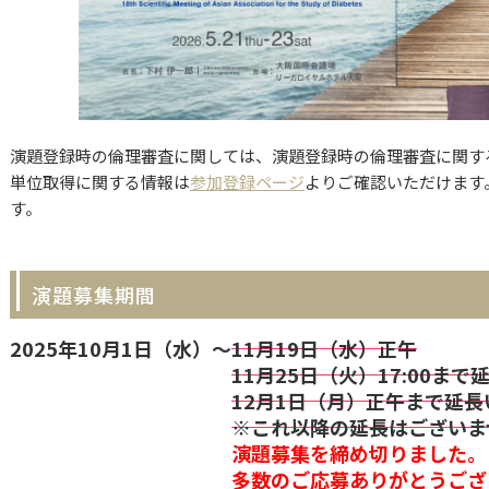
演題登録時の倫理審査に関しては、演題登録時の倫理審査に関す
単位取得に関する情報は
参加登録ページ
よりご確認いただけます
す。
演題募集期間
2025年10月1日（水）～
11月19日（水）正午
11月25日（火）17:00ま
12月1日（月）正午まで延
※これ以降の延長はございま
演題募集を締め切りました。
多数のご応募ありがとうござ