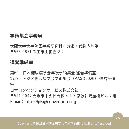
学術集会事務局
大阪大学大学院医学系研究科内分泌・代謝内科学
〒565-0871 吹田市山田丘 2-2
運営準備室
第69回日本糖尿病学会年次学術集会 運営準備室
第18回アジア糖尿病学会学術集会（AASD2026） 運営準備
室
日本コンベンションサービス株式会社
〒541-0042 大阪市中央区今橋 4-4-7 京阪神淀屋橋ビル 2 階
E-mail：info-69jds@convention.co.jp
Copyright 第69回日本糖尿病学会年次学術集会 All Rights Reserved.