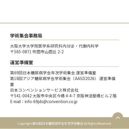
学術集会事務局
大阪大学大学院医学系研究科内分泌・代謝内科学
〒565-0871 吹田市山田丘 2-2
運営準備室
第69回日本糖尿病学会年次学術集会 運営準備室
第18回アジア糖尿病学会学術集会（AASD2026） 運営準備
室
日本コンベンションサービス株式会社
〒541-0042 大阪市中央区今橋 4-4-7 京阪神淀屋橋ビル 2 階
E-mail：info-69jds@convention.co.jp
Copyright 第69回日本糖尿病学会年次学術集会 All Rights Reserved.