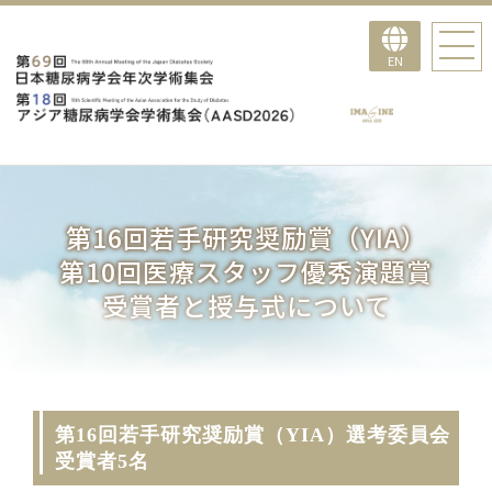
EN
第16回若手研究奨励賞（YIA）
第10回医療スタッフ優秀演題賞
受賞者と授与式について
第16回若手研究奨励賞（YIA）選考委員会
受賞者5名