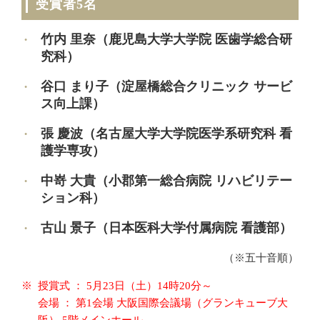
受賞者5名
竹内 里奈（鹿児島大学大学院 医歯学総合研
究科）
谷口 まり子（淀屋橋総合クリニック サービ
ス向上課）
張 慶波（名古屋大学大学院医学系研究科 看
護学専攻）
中嵜 大貴（小郡第一総合病院 リハビリテー
ション科）
古山 景子（日本医科大学付属病院 看護部）
（※五十音順）
授賞式 ： 5月23日（土）14時20分～
会場 ： 第1会場 大阪国際会議場（グランキューブ大