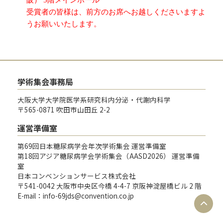
阪） 5階メインホール
受賞者の皆様は、前方のお席へお越しくださいますよ
うお願いいたします。
学術集会事務局
大阪大学大学院医学系研究科内分泌・代謝内科学
〒565-0871 吹田市山田丘 2-2
運営準備室
第69回日本糖尿病学会年次学術集会 運営準備室
第18回アジア糖尿病学会学術集会（AASD2026） 運営準備
室
日本コンベンションサービス株式会社
〒541-0042 大阪市中央区今橋 4-4-7 京阪神淀屋橋ビル 2 階
E-mail：info-69jds@convention.co.jp