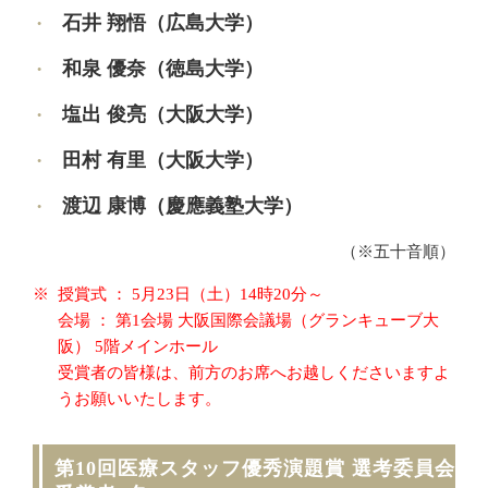
石井 翔悟（広島大学）
和泉 優奈（徳島大学）
塩出 俊亮（大阪大学）
田村 有里（大阪大学）
渡辺 康博（慶應義塾大学）
（※五十音順）
授賞式 ： 5月23日（土）14時20分～
会場 ： 第1会場 大阪国際会議場（グランキューブ大
阪） 5階メインホール
受賞者の皆様は、前方のお席へお越しくださいますよ
うお願いいたします。
第10回医療スタッフ優秀演題賞 選考委員会