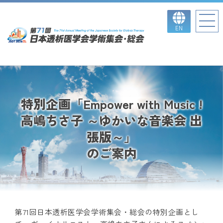
EN
特別企画「Empower with Music !
高嶋ちさ子 ～ゆかいな音楽会 出
張版～」
のご案内
第71回日本透析医学会学術集会・総会の特別企画とし