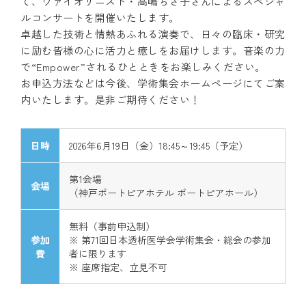
て、ヴァイオリニスト・高嶋ちさ子さんによるスペシャ
ルコンサートを開催いたします。
卓越した技術と情熱あふれる演奏で、日々の臨床・研究
に励む皆様の心に活力と癒しをお届けします。音楽の力
で“Empower”されるひとときをお楽しみください。
お申込方法などは今後、学術集会ホームページにてご案
内いたします。是非ご期待ください！
日時
2026年6月19日（金）18:45～19:45（予定）
第1会場
会場
（神戸ポートピアホテル ポートピアホール）
無料（事前申込制）
参加
※ 第71回日本透析医学会学術集会・総会の参加
費
者に限ります
※ 座席指定、立見不可