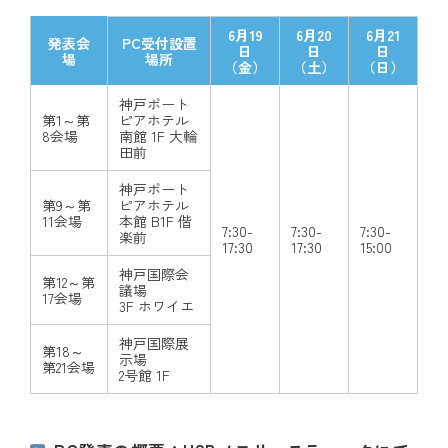
6月19
6月20
6月21
発表会
PC受付設置
日
日
日
場
場所
（金）
（土）
（日）
神戸ポート
第1～第
ピアホテル
8会場
南館 1F 大輪
田前
神戸ポート
第9～第
ピアホテル
11会場
本館 B1F 偕
7:30-
7:30-
7:30-
楽前
17:30
17:30
15:00
神戸国際会
第12～第
議場
17会場
3F ホワイエ
神戸国際展
第18～
示場
第21会場
2号館 1F