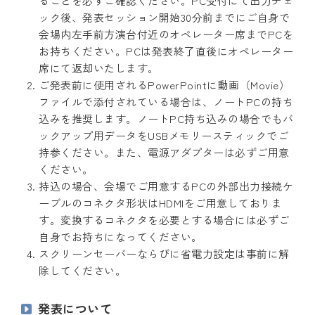
ることを必ずご確認ください。PC受付にて出力チェ
ック後、発表セッション開始30分前までにご自身で
会場内左手前方演台付近のオペレーター席までPCを
お持ちください。PCは発表終了直後にオペレーター
席にて返却いたします。
ご発表前に使用されるPowerPointに動画（Movie）
ファイルで添付されている場合は、ノートPCの持ち
込みを推奨します。ノートPC持ち込みの場合でもバ
ックアップ用データをUSBメモリースティックでご
持参ください。また、電源アダプターは必ずご用意
ください。
持込の場合、会場でご用意するPCの外部出力接続ケ
ーブルのコネクタ形状はHDMIをご用意しておりま
す。変換するコネクタを必要とする場合には必ずご
自身でお持ちになってください。
スクリーンセーバーならびに省電力設定は事前に解
除してください。
発表について