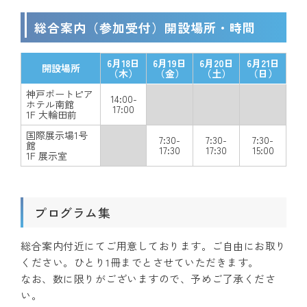
総合案内（参加受付）開設場所・時間
6月18日
6月19日
6月20日
6月21日
開設場所
（木）
（金）
（土）
（日）
神戸ポートピア
14:00-
ホテル南館
17:00
1F 大輪田前
国際展示場1号
7:30-
7:30-
7:30-
館
17:30
17:30
15:00
1F 展示室
プログラム集
総合案内付近にてご用意しております。ご自由にお取り
ください。ひとり1冊までとさせていただきます。
なお、数に限りがございますので、予めご了承くださ
い。