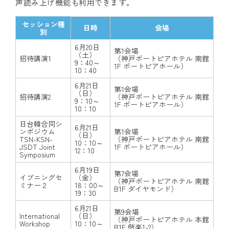
声読み上げ機能も利用できます。
セッション種
日時
会場
別
6月20日
第1会場
（土）
招待講演1
（神戸ポートピアホテル 南館
9：40～
1F ポートピアホール）
10：40
6月21日
第1会場
（日）
招待講演2
（神戸ポートピアホテル 南館
9：10～
1F ポートピアホール）
10：10
日台韓合同シ
6月21日
ンポジウム
第1会場
（日）
TSN-KSN-
（神戸ポートピアホテル 南館
10：10～
JSDT Joint
1F ポートピアホール）
12：10
Symposium
6月19日
第7会場
イブニングセ
（金）
（神戸ポートピアホテル 南館
ミナー２
18：00～
B1F ダイヤモンド）
19：30
6月21日
第9会場
International
（日）
（神戸ポートピアホテル 本館
Workshop
10：10～
B1F 偕楽1-2）