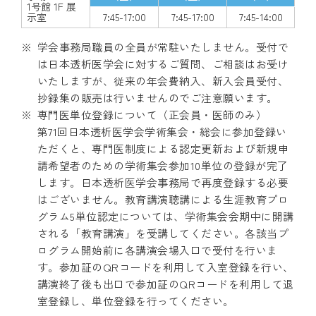
1号館 1F 展
示室
7:45-17:00
7:45-17:00
7:45-14:00
学会事務局職員の全員が常駐いたしません。受付で
は日本透析医学会に対するご質問、ご相談はお受け
いたしますが、従来の年会費納入、新入会員受付、
抄録集の販売は行いませんのでご注意願います。
専門医単位登録について（正会員・医師のみ）
第71回日本透析医学会学術集会・総会に参加登録い
ただくと、専門医制度による認定更新および新規申
請希望者のための学術集会参加10単位の登録が完了
します。日本透析医学会事務局で再度登録する必要
はございません。教育講演聴講による生涯教育プロ
グラム5単位認定については、学術集会会期中に開講
される「教育講演」を受講してください。各該当プ
ログラム開始前に各講演会場入口で受付を行いま
す。参加証のQRコードを利用して入室登録を行い、
講演終了後も出口で参加証のQRコードを利用して退
室登録し、単位登録を行ってください。