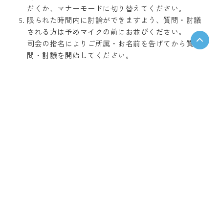
だくか、マナーモードに切り替えてください。
限られた時間内に討論ができますよう、質問・討議
される方は予めマイクの前にお並びください。
司会の指名によりご所属・お名前を告げてから質
問・討議を開始してください。
事務局
兵庫医科大学 腎・透析内科
〒663-8501 兵庫県西宮市武庫川町1-1
運営事務局
日本コンベンションサービス株式会社 関西支社
〒541-0042 大阪市中央区今橋4-4-7 京阪神淀屋橋ビル2階
E-mail：71jsdt@convention.co.jp
TEL：06-6221-5933（営業時間 9:30～17:30）