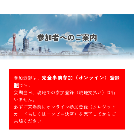
参加者へのご案内
完全事前参加（オンライン）登録
参加登録は、
制
です。
会期当日、現地での参加登録（現地支払い）は行
いません。
必ずご来場前にオンライン参加登録（クレジット
カードもしくはコンビニ決済）を完了してからご
来場ください。