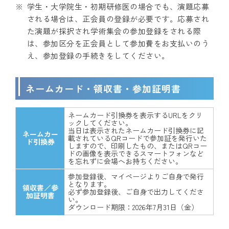
学生・大学院生・初期研修医の場合でも、演題応募
される場合は、正会員の登録が必要です。応募され
た演題が採択され学術集会の参加登録をされる際
は、参加区分を正会員として参加費をお支払いのう
え、参加登録の手続きをしてください。
ネームカード・領収書・参加証明書
ネームカード引換券を表示するURLをクリ
ックしてください。
当日は表示されたネームカード引換券に記
ネームカー
載されているQRコードで参加証を発行いた
ド引換券
しますので、印刷したもの、またはQRコー
ドの画像を表示できるスマートフォンなど
を忘れずに会場へお持ちください。
参加登録後、マイページよりご自身で発行
となります。
領収書／参
必ず参加登録後、ご自身で出力してくださ
加証明書
い。
ダウンロード期限：2026年7月31日（金）