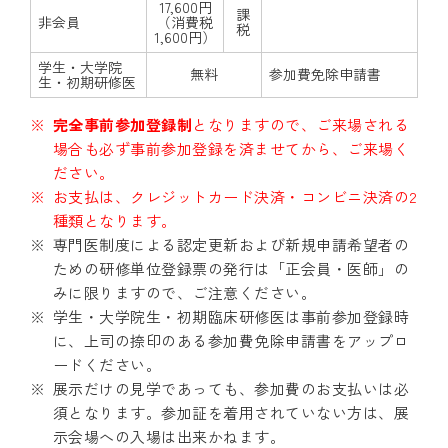
17,600円
課
非会員
（消費税
税
1,600円）
学生・大学院
無料
参加費免除申請書
生・初期研修医
完全事前参加登録制
となりますので、ご来場される
場合も必ず事前参加登録を済ませてから、ご来場く
ださい。
お支払は、クレジットカード決済・コンビニ決済の2
種類となります。
専門医制度による認定更新および新規申請希望者の
ための研修単位登録票の発行は「正会員・医師」の
みに限りますので、ご注意ください。
学生・大学院生・初期臨床研修医は事前参加登録時
に、上司の捺印のある参加費免除申請書をアップロ
ードください。
展示だけの見学であっても、参加費のお支払いは必
須となります。参加証を着用されていない方は、展
示会場への入場は出来かねます。