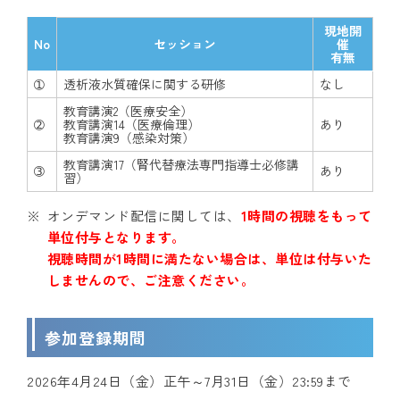
現地開
No
セッション
催
有無
➀
透析液水質確保に関する研修
なし
教育講演2（医療安全）
➁
教育講演14（医療倫理）
あり
教育講演9（感染対策）
教育講演17（腎代替療法専門指導士必修講
➂
あり
習）
オンデマンド配信に関しては、
1時間の視聴をもって
単位付与となります。
視聴時間が1時間に満たない場合は、単位は付与いた
しませんので、ご注意ください。
参加登録期間
2026年4月24日（金）正午～7月31日（金）23:59まで