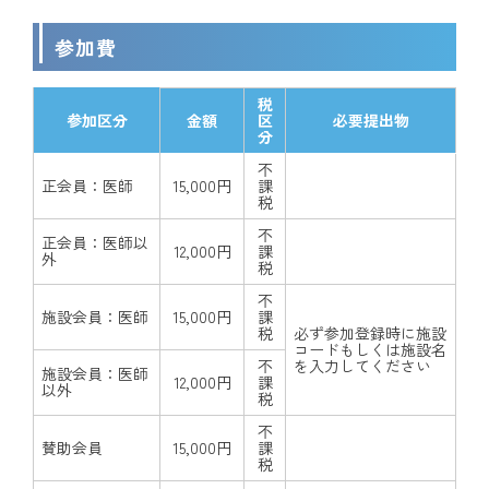
参加費
税
参加区分
金額
区
必要提出物
分
不
正会員：医師
15,000円
課
税
不
正会員：医師以
12,000円
課
外
税
不
施設会員：医師
15,000円
課
税
必ず参加登録時に施設
コードもしくは施設名
不
を入力してください
施設会員：医師
12,000円
課
以外
税
不
賛助会員
15,000円
課
税