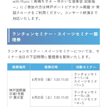
with Music！高嶋ちさ子 ～ゆかいな音楽会 出張版
～」にご参加の方は神戸ポートピアホテル南館 1F 常
設クロークをご利用ください。コンサート終演まで
対応いたします。
ランチョンセミナー・スイーツセミナー整
理券
ランチョンセミナー・スイーツセミナーについては、セ
ミナー当日の下記時間に整理券を配布いたします。
発券場所
発券日時
対象セミナー
ランチョンセミ
ナー1～14
6月19日（金）7:30-11:30
スイーツセミナ
ー1～3
神戸国際展
ランチョンセミ
示場1号館
ナー15～28
1F 展示室
6月20日（土）7:30-11:30
スイーツセミナ
ー4～5