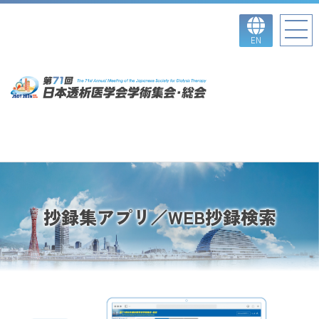
EN
抄録集アプリ／WEB抄録検索