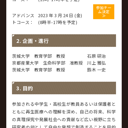
参加チー
ム決定
アドバンス
2023 年 3 月 24 日 (金)
≫
トコース：
(8時半-17時を予定)
2. 企画・進行
茨城大学 教育学部 教授
石原 研治
京都産業大学 生命科学部 准教授
川上 雅弘
茨城大学 教育学部 教授
鈴木 一史
3. 目的
参加される中学生・高校生が教員あるいは保護者と
ともに再生医療への理解を深め、自己の将来、科学
の真理探究や発展社会への貢献など広い視野に立ち
研究者の卵として自由な発想で創造することを目的