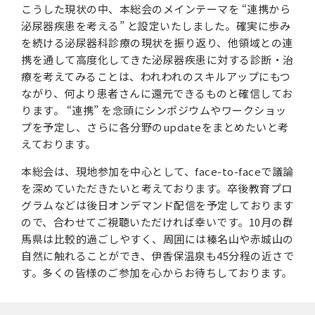
こうした現状の中、本総会のメインテーマを “連携から
泌尿器疾患を考える” と設定いたしました。確実に歩み
を続ける泌尿器科診療の現状を振り返り、他領域との連
携を通して高度化してきた泌尿器疾患に対する診断・治
療を考えてみることは、われわれのスキルアップにもつ
ながり、何より患者さんに還元できるものと確信してお
ります。 “連携” を念頭にシンポジウムやワークショッ
プを予定し、さらに各分野のupdateをまとめたいと考
えております。
本総会は、現地参加を中心として、face-to-faceで議論
を深めていただきたいと考えております。卒後教育プロ
グラムなどは後日オンデマンド配信を予定しております
ので、合わせてご視聴いただければ幸いです。10月の群
馬県は比較的過ごしやすく、周囲には榛名山や赤城山の
自然に触れることができ、伊香保温泉も45分程の近さで
す。多くの皆様のご参加を心からお待ちしております。