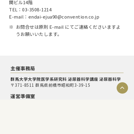
関ビル14階
TEL：03-3508-1214
E-mail：endai-ejua90@convention.co.jp
お問合せは原則 E-mail にてご連絡くださいますよ
うお願いいたします。
主催事務局
群馬大学大学院医学系研究科 泌尿器科学講座 泌尿器科学
〒371-8511 群馬県前橋市昭和町3-39-15
運営準備室
日本コンベンションサービス株式会社
コンベンション事業部 事業推進部
〒100-0013 東京都千代田区霞が関1-4-2 大同生命霞が関
ビル14階
E-mail：ejua90@convention.co.jp