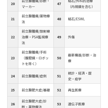
前立腺腫瘍/診断・
結石/外科的治療
20
47
マーカー
（内視鏡を含む）
前立腺腫瘍/薬物療
21
48
結石/ESWL
法
前立腺腫瘍/放射線
22
治療・PSA監視療
49
外傷
法
前立腺腫瘍/手術
最新機器/診断・治
23
（腹腔鏡・ロボッ
50
療
トを除く）
統計・経済・歴
24
前立腺腫瘍/症例
51
史・疫学
25
前立腺肥大症/基礎
52
再生医療
前立腺肥大症/診
26
53
遺伝子医療
断・薬物療法