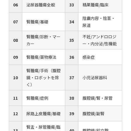
06
泌尿器腫瘍全般
33
精巣腫瘍/臨床
陰嚢内容・陰茎・
07
腎腫瘍/基礎
34
尿道
腎腫瘍/診断・マー
不妊/アンドロロジ
08
35
カー
ー・内分泌/性機能
09
腎腫瘍/薬物療法
36
感染症
腎腫瘍/手術（腹腔
10
鏡・ロボットを除
37
小児泌尿器科
く）
11
腎腫瘍/症例
38
腹腔鏡/腎・尿管
12
尿路上皮腫瘍/基礎
39
腹腔鏡/副腎
腎盂・尿管腫瘍/臨
13
40
腹腔鏡/前立腺