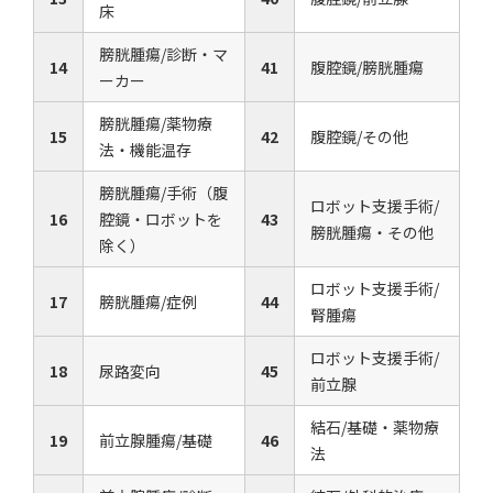
床
膀胱腫瘍/診断・マ
14
41
腹腔鏡/膀胱腫瘍
ーカー
膀胱腫瘍/薬物療
15
42
腹腔鏡/その他
法・機能温存
膀胱腫瘍/手術（腹
ロボット支援手術/
16
腔鏡・ロボットを
43
膀胱腫瘍・その他
除く）
ロボット支援手術/
17
膀胱腫瘍/症例
44
腎腫瘍
ロボット支援手術/
18
尿路変向
45
前立腺
結石/基礎・薬物療
19
前立腺腫瘍/基礎
46
法