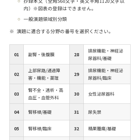
抄録本文（全角560文字・英文半角1120文字以
内）※図表の登録はできません。
一般演題領域別分類
演題に適合する分野の番号を選択ください。
排尿機能・神経泌
01
副腎・後腹膜
28
尿器科/基礎
上部尿路/通過障
排尿機能・神経泌
02
29
害・機能・薬理
尿器科/臨床
腎不全・透析・高
03
30
女性泌尿器科
血圧・血管外科
04
腎移植/基礎
31
尿失禁
05
腎移植/臨床
32
精巣腫瘍/基礎