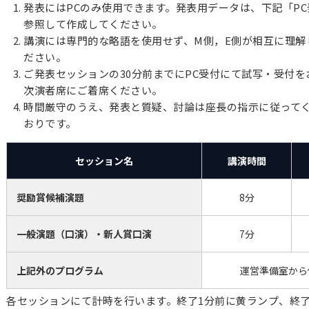
発表にはPCのみ使用できます。発表用データは、下記「P
参照して作成してください。
講演には専門的な略語を使用せず、M側，E側が相互に理解
ださい。
ご発表セッションの30分前までにPC受付にて試写・受付
次演者席にご着席ください。
時間厳守のうえ、発表と質疑、討論は座長の指示に従って
おりです。
セッション名
講演時間
奨励賞候補演題
8分
一般演題（口演）・新人賞口演
7分
上記外のプログラム
運営準備室から
各セッションにて計時を行います。終了1分前に黄ランプ、終