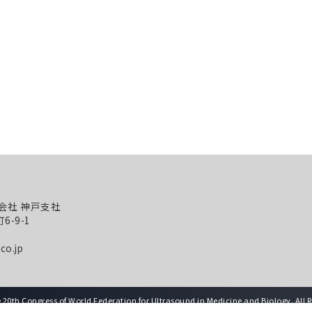
会社 神戸支社
6-9-1
co.jp
 20th Congress of World Federation for Ultrasound in Medicine and Biology. All R