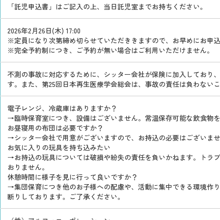
「託児申込書」はご記入の上、当日託児室までお持ちください。
2026年2月26日(木) 17:00
定員になり次第締め切らせていただききますので、お早めにお申
完全予約制につき、ご予約が無い場合はご利用いただけません。
不測の事故に対応するために、シッター会社が保険に加入しており
す。また、第25回日本再生医療学会総会は、事故の責任は負わない
電子レンジ、冷蔵庫はありますか？
→臨時保育室につき、設備はございません。常温保存可能な飲食物
お昼寝用の布団は必要ですか？
→シッター会社で用意がございますので、お持込の必要はございま
お気に入りの玩具を持ち込みたい
→お持込の玩具については破損や紛失の責任を負いかねます。トラ
おりません。
休憩時間に様子を見に行って良いですか？
→集団保育につき他のお子様への配慮や、活動に集中できる環境作
断りしております。ご了承ください。