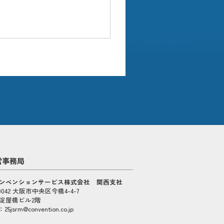
営事務局
ンベンションサービス株式会社 関西支社
-0042 大阪市中央区今橋4-4-7
淀屋橋ビル2階
：25jsrm@convention.co.jp