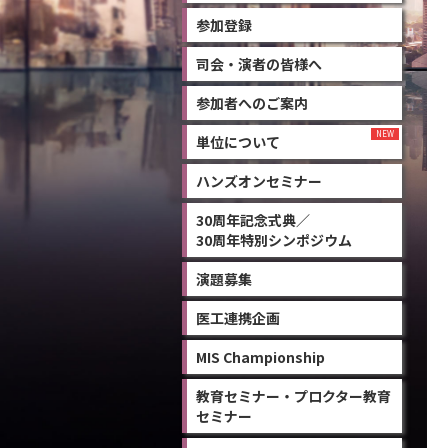
参加登録
司会・演者の皆様へ
参加者へのご案内
単位について
ハンズオンセミナー
30周年記念式典／
30周年特別シンポジウム
演題募集
医工連携企画
MIS Championship
教育セミナー・プロクター教育
セミナー