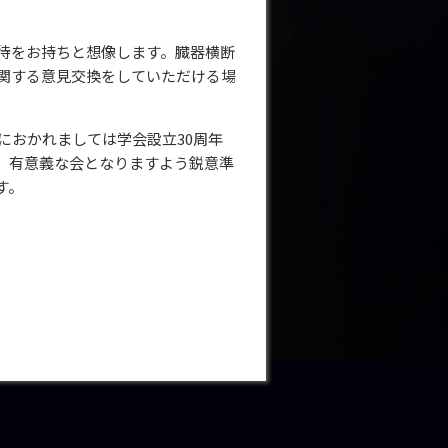
待をお持ちと想像します。臓器横断
関する意見交換をしていただける場
におかれましては学会設立30周年
、有意義な会となりますよう鋭意準
す。