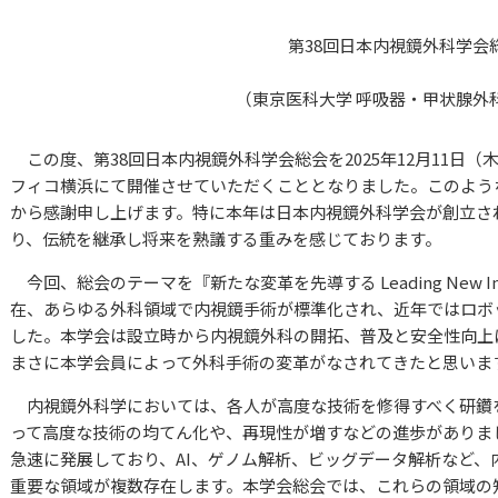
第38回日本内視鏡外科学会
（東京医科大学 呼吸器・甲状腺外
この度、第38回日本内視鏡外科学会総会を2025年12月11日（
フィコ横浜にて開催させていただくこととなりました。このよう
から感謝申し上げます。特に本年は日本内視鏡外科学会が創立さ
り、伝統を継承し将来を熟議する重みを感じております。
今回、総会のテーマを『新たな変革を先導する Leading New In
在、あらゆる外科領域で内視鏡手術が標準化され、近年ではロボ
した。本学会は設立時から内視鏡外科の開拓、普及と安全性向上
まさに本学会員によって外科手術の変革がなされてきたと思いま
内視鏡外科学においては、各人が高度な技術を修得すべく研鑽
って高度な技術の均てん化や、再現性が増すなどの進歩がありま
急速に発展しており、AI、ゲノム解析、ビッグデータ解析など、
重要な領域が複数存在します。本学会総会では、これらの領域の