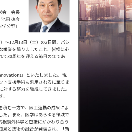
総会 会長
池田 徳彦
科学分野）
木）～12月13日（土）の3日間、パシ
な栄誉を賜りましたこと、皆様に心
れて30周年を迎える節目の年であ
novations』といたしました。 現
ット支援手術も汎用されるに至りま
に対する努力を継続してきました。
す。
を積む一方で、医工連携の成果によ
した。また、医学はあらゆる領域で
内視鏡外科学と密接にかかわり合う
知見と技術の融合が発信され、「新