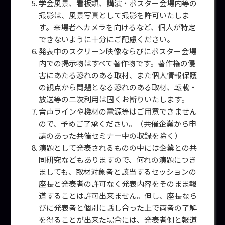
学会風景、看板類、講演・ポスター会場内等の
撮影は、風景写真として撮影を許可いたしま
す。来場者へカメラを向けるなど、個人が特定
できないように十分にご配慮ください。
発表中のスクリーン映像ならびにポスター会場
内での掲示物はすべて著作物です。著作権の侵
害にあたる恐れのある取材、また個人情報保護
の観点から問題となる恐れのある取材、転載・
放送等の二次利用は固くお断りいたします。
音声ラインや機材の電源等はご用意できません
ので、予めご了承ください。（共催企業から申
請のあった共催セミナー中の収録を除く）
演題として発表されるものの中には企業との共
同研究などもありますので、何れの演題につき
ましても、取材対象者と該当するセッションの
座長と発表者の許可なく発表内容をそのまま報
道することは許可出来ません。但し、座長なら
びに発表者と個別に話し合った上で両者の了解
を得ることが出来た場合には、発表者側と報道