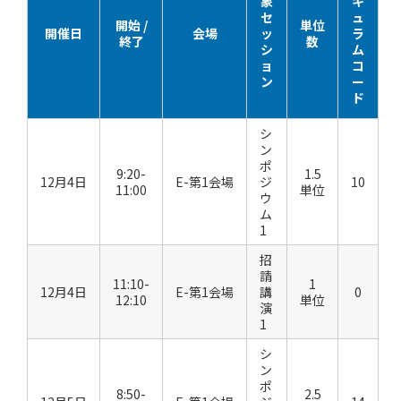
象
キ
セ
ュ
開始 /
単位
開催日
会場
ッ
ラ
終了
数
シ
ム
ョ
コ
ン
ー
ド
シ
ン
ポ
9:20-
1.5
12月4日
E-第1会場
ジ
10
11:00
単位
ウ
ム
1
招
請
11:10-
1
12月4日
E-第1会場
講
0
12:10
単位
演
1
シ
ン
ポ
8:50-
2.5