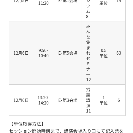
12月5日
E-第1会場
ジ
14
11:20
単位
ウ
ム
8
み
ん
な
集
ま
9:50-
0.5
12月6日
E-第5会場
れ
63
10:40
単位
セ
ミ
ナ
ー
12
招
請
13:20-
1
12月6日
E-第3会場
講
6
14:20
単位
演
11
【単位取得方法】
セッション開始時刻まで、講演会場入り口にて記入票を