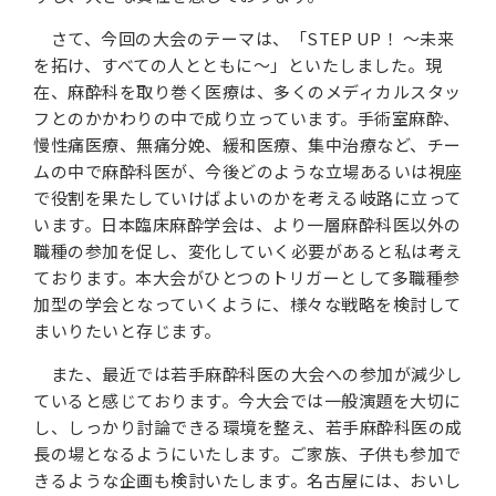
さて、今回の大会のテーマは、「STEP UP！ ～未来
を拓け、すべての人とともに～」といたしました。現
在、麻酔科を取り巻く医療は、多くのメディカルスタッ
フとのかかわりの中で成り立っています。手術室麻酔、
慢性痛医療、無痛分娩、緩和医療、集中治療など、チー
ムの中で麻酔科医が、今後どのような立場あるいは視座
で役割を果たしていけばよいのかを考える岐路に立って
います。日本臨床麻酔学会は、より一層麻酔科医以外の
職種の参加を促し、変化していく必要があると私は考え
ております。本大会がひとつのトリガーとして多職種参
加型の学会となっていくように、様々な戦略を検討して
まいりたいと存じます。
また、最近では若手麻酔科医の大会への参加が減少し
ていると感じております。今大会では一般演題を大切に
し、しっかり討論できる環境を整え、若手麻酔科医の成
長の場となるようにいたします。ご家族、子供も参加で
きるような企画も検討いたします。名古屋には、おいし