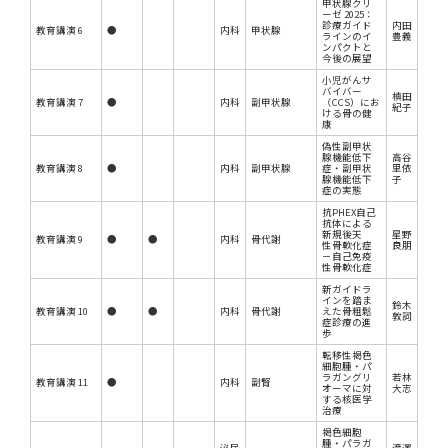
甲状腺クリ
ーゼ 2025：
診療ガイド
内田
教育講演 6
●
内科
甲状腺
ラインのイ
豊義
ンパクトと
今後の展望
小児がんサ
バイバー
槙田
教育講演 7
●
内科
副甲状腺
（CCS）にお
紀子
ける骨の健
康
偽性副甲状
腺機能低下
高谷
教育講演 8
●
内科
副甲状腺
症・副甲状
里依
腺機能低下
子
症の実態
抗PHEX自己
抗体による
新規後天
星野
教育講演 9
●
●
内科
骨代謝
性骨軟化症
良朋
－自己免疫
性骨軟化症
新ガイドラ
インを踏ま
鈴木
教育講演 10
●
●
内科
骨代謝
えた骨粗鬆
敦詞
症診療の進
歩
転移性褐色
細胞腫・パ
ラガングリ
若林
教育講演 11
●
内科
副腎
オーマに対
大志
する核医学
治療
褐色細胞
腫・パラガ
泌尿
滝澤