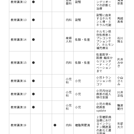
教育講演 12
●
副腎
ングリオー
器科
奈恵
マの診断と
治療
副腎に由来
するホルモ
馬越
教育講演 13
●
内科
副腎
ンと骨・ミ
真希
ネラル代謝
ホルモン依
存性疾患と
産婦
プレコンセ
石川
教育講演 14
●
性腺・性差
人科
プションケ
博士
ア、ホルモン
補充療法
性差医学・
医療: 臨床か
片井
らジェンダ
教育講演 15
●
内科
性腺・性差
みゆ
ード・イノ
き
ベーション
まで
小児トラン
小山
小児
教育講演 16
●
小児
ジションの
さと
科
コツ
み
小児内分泌
小児
川井
教育講演 17
●
小児
疾患の成人
科
正信
移行支援
小児の骨系
小児
難波
教育講演 18
●
小児
統疾患
科
範行
update
２型糖尿病
治療におけ
るインクレ
矢部
教育講演 19
●
内科
糖脂質肥満
チン関連薬
大介
の進化と適
正使用