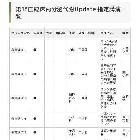
第35回臨床内分泌代謝Update 指定講演一
覧
セッション名
内分泌
代謝
糖尿病
領域
領域（詳細）
タイトル
演者
成人GH分泌
不全症のジ
ェネラル
大塚
教育講演 1
●
内科
下垂体
診療：診断
文男
から治療ま
で
分子生物学
からみた下
垂体神経
田中
教育講演 2
●
内科
下垂体
内分泌腫瘍
知明
の病態と臨
床への展望
ラトケ嚢胞
の病態と治
脳神
療：発生、
立花
教育講演 3
●
経外
下垂体
分子病理、
修
科
画像と外科
治療
小児バセド
小児
ウ病におけ
宮田
教育講演 4
●
甲状腺
科
る治療のポ
市郎
イント
産婦
妊娠と甲状
荒田
教育講演 5
●
甲状腺
人科
腺
尚子