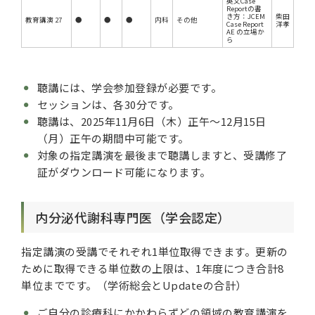
英文Case
Reportの書
き方：JCEM
柴田
教育講演 27
●
●
●
内科
その他
Case Report
洋孝
AE の立場か
ら
聴講には、学会参加登録が必要です。
セッションは、各30分です。
聴講は、2025年11月6日（木）正午～12月15日
（月）正午の期間中可能です。
対象の指定講演を最後まで聴講しますと、受講修了
証がダウンロード可能になります。
内分泌代謝科専門医（学会認定）
指定講演の受講でそれぞれ1単位取得できます。更新の
ために取得できる単位数の上限は、1年度につき合計8
単位までです。（学術総会とUpdateの合計）
ご自分の診療科にかかわらずどの領域の教育講演を