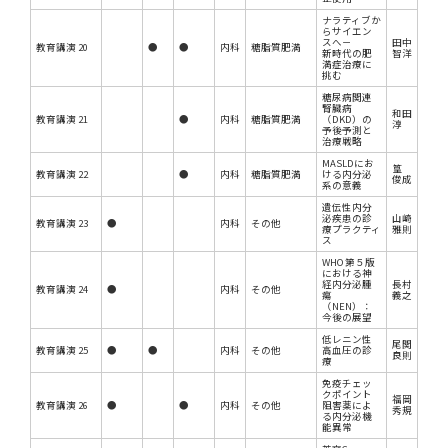
ナラティブか
らサイエン
スへ－
田中
教育講演 20
●
●
内科
糖脂質肥満
新時代の肥
智洋
満症治療に
挑む
糖尿病関連
腎臓病
和田
教育講演 21
●
内科
糖脂質肥満
（DKD）の
淳
予後予測と
治療戦略
MASLDにお
篁
教育講演 22
●
内科
糖脂質肥満
ける内分泌
俊成
系の意義
遺伝性内分
泌疾患の診
山崎
教育講演 23
●
内科
その他
療プラクティ
雅則
ス
WHO 第５版
における神
経内分泌腫
長村
教育講演 24
●
内科
その他
瘍
義之
（NEN）：
今後の展望
低レニン性
尾関
教育講演 25
●
●
内科
その他
高血圧の診
良則
療
免疫チェッ
クポイント
福岡
教育講演 26
●
●
内科
その他
阻害薬によ
秀規
る内分泌機
能異常