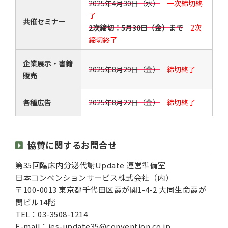
2025年4月30日（水）
一次締切終
了
共催セミナー
2次締切：5月30日（金）まで
2次
締切終了
企業展示・書籍
2025年8月29日（金）
締切終了
販売
各種広告
2025年8月22日（金）
締切終了
協賛に関するお問合せ
第35回臨床内分泌代謝Update 運営準備室
日本コンベンションサービス株式会社（内）
〒100-0013 東京都千代田区霞が関1-4-2 大同生命霞が
関ビル14階
TEL：03-3508-1214
E-mail：jes-update35@convention.co.jp