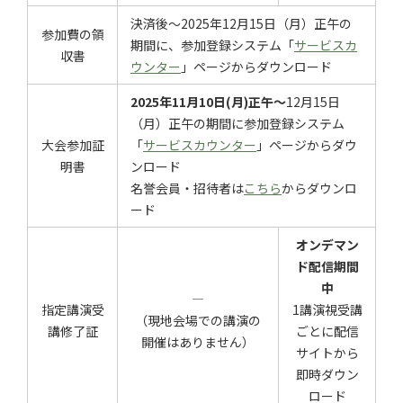
決済後～2025年12月15日（月）正午の
参加費の領
期間に、参加登録システム「
サービスカ
収書
ウンター
」ページからダウンロード
2025年11月10日(月)正午～
12月15日
（月）正午の期間に参加登録システム
大会参加証
「
サービスカウンター
」ページからダウ
明書
ンロード
名誉会員・招待者は
こちら
からダウンロ
ード
オンデマン
ド配信期間
中
―
指定講演受
1講演視受講
（現地会場での講演の
講修了証
ごとに配信
開催はありません）
サイトから
即時ダウン
ロード