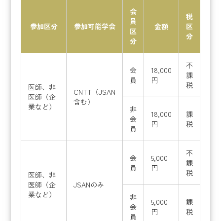
会
税
員
参加区分
参加可能学会
金額
区
区
分
分
不
会
18,000
課
員
円
税
医師、非
CNTT（JSAN
医師（企
含む）
業など）
非
18,000
課
会
円
税
員
不
会
5,000
課
員
円
税
医師、非
医師（企
JSANのみ
業など）
非
5,000
課
会
円
税
員