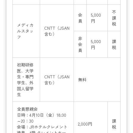
不
会
5,000
課
員
円
税
メディカ
CNTT（JSAN
ルスタッ
含む）
フ
非
5,000
課
会
円
税
員
初期研修
医、大学
生・専門
CNTT（JSAN
無料
学生、外
含む）
国人留学
生
全員懇親会
日時：4月10日（金）18:30
～20：30
課
2,000円
会場：JRホテルクレメント
税
徳島 4階 クレメントホー