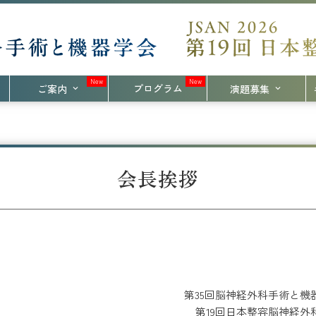
プログラム
ご案内
演題募集
会長挨拶
第35回脳神経外科手術と機
第19回日本整容脳神経外