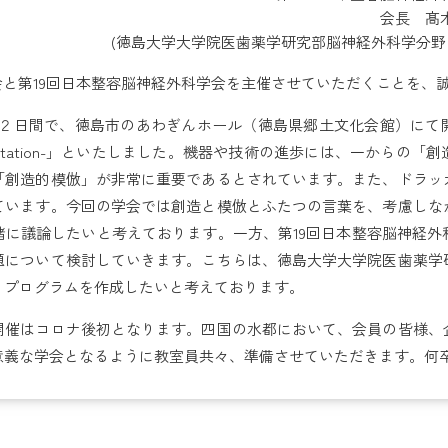
会長 髙
(徳島大学大学院医歯薬学研究部脳神経外科学分野 
会と第19回日本整容脳神経外科学会を主催させていただくことを、
11日の２日間で、徳島市のあわぎんホール（徳島県郷土文化会館）に
and Imitation-」といたしました。機器や技術の進歩には、一から
「創造的模倣」が非常に重要であるとされています。また、ドラッ
ています。今回の学会では創造と模倣とふたつの言葉を、考慮しな
緒に議論したいと考えております。一方、第19回日本整容脳神経外
題について検討していきます。こちらは、徳島大学大学院医歯薬学
、プログラムを作成したいと考えております。
開催はコロナ後初となります。四国の水都において、会員の皆様、
意義な学会となるように教室員共々、準備させていただきます。何