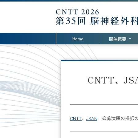
Home
開催概要
CNTT
、
JS
CNTT
、
JSAN
公募演題の採択の