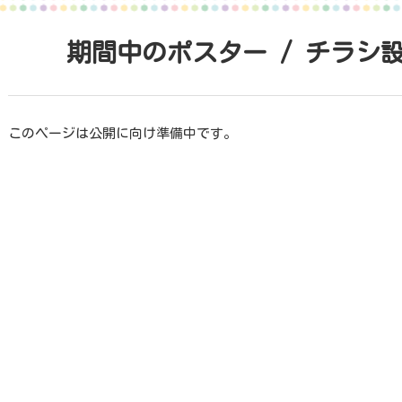
期間中のポスター / チラシ
このページは公開に向け準備中です。