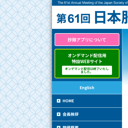
抄録アプリについて
オンデマンド配信用
特設WEBサイト
オンデマンド配信は終了いたし
ました。
English
HOME
会長挨拶
開催概要