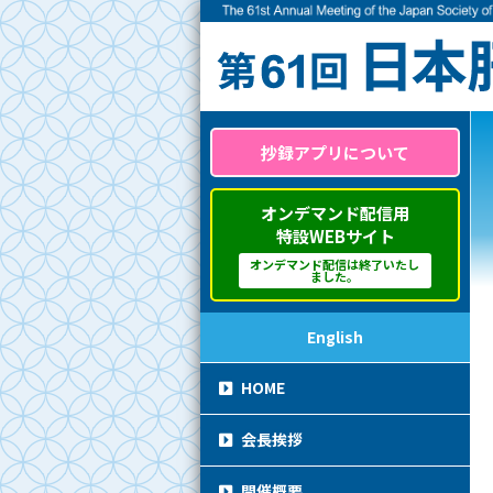
抄録アプリについて
オンデマンド配信用
特設WEBサイト
オンデマンド配信は終了いたし
ました。
English
HOME
会長挨拶
開催概要