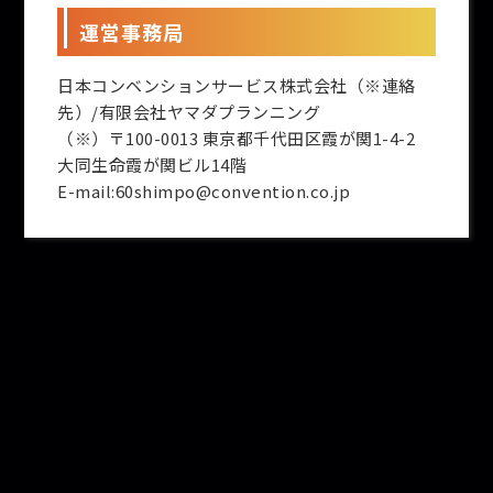
運営事務局
日本コンベンションサービス株式会社（※連絡
先）/有限会社ヤマダプランニング
（※）〒100-0013 東京都千代田区霞が関1-4-2
大同生命霞が関ビル14階
E-mail:60shimpo@convention.co.jp