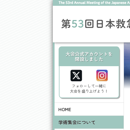
大会公式アカウントを
開設しました
フォローして一緒に
大会を盛り上げよう！
HOME
学術集会について