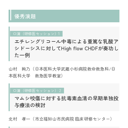
優秀演題
口演（研修医セッション）1
エチレングリコール中毒による重篤な乳酸ア
シドーシスに対してHigh flow CHDFが奏功し
た一例
山村 絢乃（日本医科大学武蔵小杉病院救命救急科/日
本医科大学 救急医学教室）
口演（研修医セッション） 2
マムシ咬傷に対する抗毒素血清の早期単独投
与療法の検討
北村 孝一（市立福知山市民病院 臨床研修センター）