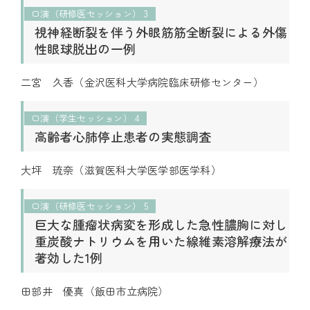
口演（研修医セッション） 3
視神経断裂を伴う外眼筋筋全断裂による外傷
性眼球脱出の一例
二宮 久香（金沢医科大学病院臨床研修センター）
口演（学生セッション） 4
高齢者心肺停止患者の実態調査
大坪 琉奈（滋賀医科大学医学部医学科）
口演（研修医セッション） 5
巨大な腫瘤状病変を形成した急性膿胸に対し
重炭酸ナトリウムを用いた線維素溶解療法が
著効した1例
田部井 優真（飯田市立病院）